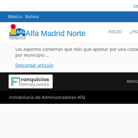
Se
México
Bolivia
Alfa Madrid Norte
INICIO
¿PO
Los expertos comentan que más que apostar por una costa o 
por municipio …
Descargar artículo
Atenc
Inmobiliaria de Administradores Alfa