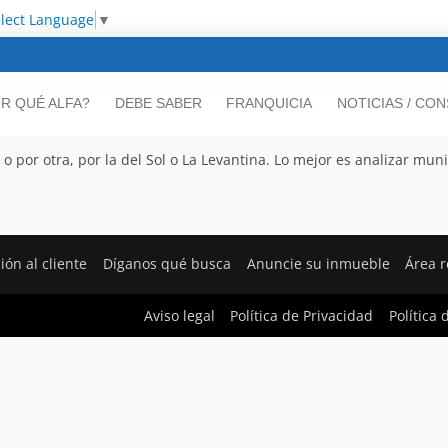
lect Language
▼
R QUÉ ALFA?
DEBE SABER
FRANQUICIA
NOTICIAS / CO
por otra, por la del Sol o La Levantina. Lo mejor es analizar muni
ión al cliente
Díganos qué busca
Anuncie su inmueble
Área 
Aviso legal
Política de Privacidad
Política 