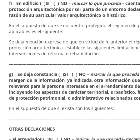
f)
En edificio ( )SI ( ) NO –
marcar lo que proceda
– cuenta
protección arquitectónica por ser parte de un entorno decla
razón de su particular valor arquitectónico o histórico
.
En el supuesto de que se encuentre protegido el régimen de 
aplicables es el siguiente:
Se deja mención expresa de que en virtud de lo anterior el r
protección arquitectónica establece las siguientes limitacione
intervenciones de reforma o rehabilitación:
——————————————————————————————
g) Se deja constancia ( )SI ( ) NO –
marcar lo que proceda
margen de la información ya indicada, otra información que
relevante para la persona interesada en el arrendamiento de 
incluyendo los aspectos de carácter territorial, urbanístico, f
de protección patrimonial, o administrativo relacionados c
En el supuesto de que si exista son los siguientes:
——————————————————————————————
OTRAS DECLACIONES
– El arrendador ( )SI ( ) NO
– indicar lo que proceda-
declar