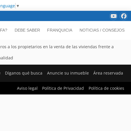
Language
▼
FA?
DEBE SABER
FRANQUICIA
NOTICIAS / CONSEJOS
os a los propietarios en la venta de las viviendas frente a
nalidad
e
Díganos qué busca
Anuncie su inmueble
Área reservada
Aviso legal
Política de Privacidad
Política de cookies