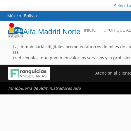
Select 
México
Bolivia
Alfa Madrid Norte
INICIO
¿POR QUÉ AL
Las inmobiliarias digitales prometen ahorros de miles de eur
las
tradicionales, que ponen en valor los servicios y la profesio
Atención al client
Inmobiliaria de Administradores Alfa