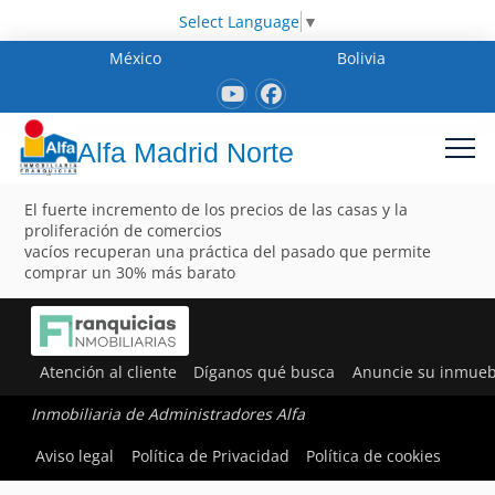
Select Language
▼
México
Bolivia
Alfa Madrid Norte
El fuerte incremento de los precios de las casas y la
proliferación de comercios
vacíos recuperan una práctica del pasado que permite
comprar un 30% más barato
Atención al cliente
Díganos qué busca
Anuncie su inmueb
Inmobiliaria de Administradores Alfa
Aviso legal
Política de Privacidad
Política de cookies