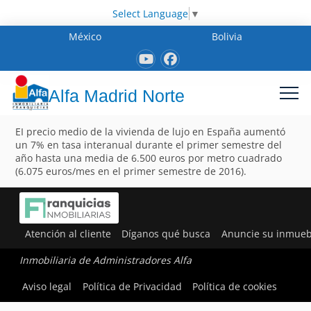
Select Language
▼
México
Bolivia
Alfa Madrid Norte
EI precio medio de la vivienda de lujo en España aumentó
un 7% en tasa interanual durante el primer semestre del
año hasta una media de 6.500 euros por metro cuadrado
(6.075 euros/mes en el primer semestre de 2016).
Atención al cliente
Díganos qué busca
Anuncie su inmueb
Inmobiliaria de Administradores Alfa
Aviso legal
Política de Privacidad
Política de cookies