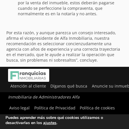
por la venta del inmueble, estos deberán pagarse
cuando se perfeccione la compraventa, que
normalmente es en la notaría y no antes.
Por esta razón, y aunque parezca un consejo interesado,
afirma el vicepresidente de Alfa Inmobiliaria, nuestra
recomendación es seleccionar concienzudamente una
agencia con años de experiencia y una correcta trayectoria
en el mercado, que le ayude a realizar la operación que
busca, sin problemas ni sobresaltos”, concluye.
Atención al cliente
Díganos qué busca
Anuncie su inmueb
Inmobiliaria de Administradores Alfa
Utilizamos cookies para ofrecerte la mejor experiencia en
Aviso legal
Política de Privacidad
Política de cookies
nuestra web.
Puedes aprender más sobre qué cookies utilizamos o
desactivarlas en los
ajustes
.