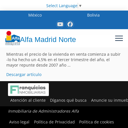
Select Language
▼
México
Bolivia
Alfa Madrid Norte
Mientras el precio de la vivienda en venta comienza a subir
-lo ha hecho un 4,5% en el tercer trimestre del año, el
mayor repunte desde 2007 año …
Descargar artículo
Atención al cliente
Díganos qué busca
Anuncie su inmueb
Inmobiliaria de Administradores Alfa
Aviso legal
Política de Privacidad
Política de cookies