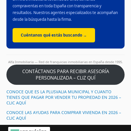
compraventas en toda España con transparencia y
resultados. Nuestros agentes especializados te acompañan
desde la búsqueda hasta la firma.
Cuéntanos qué estás buscando →
Alfa Inmobiliaria — Red de franquicias inmobiliarias en España desde 1995.
CONTÁCTANOS PARA RECIBIR ASESORÍA
PERSONALIZADA – CLIZ QUÍ
CONOCE QUE ES LA PLUSVALIA MUNICIPAL Y CUANTO
TIENES QUE PAGAR POR VENDER TU PROPIEDAD EN 2026 –
CLIC AQUÍ
CONOCE LAS AYUDAS PARA COMPRAR VIVIENDA EN 2026 –
CLIC AQUÍ