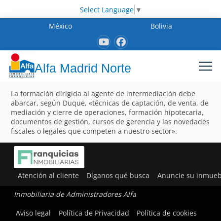
Select Language
▼
México
Bolivia
Alfa Madrid Norte
La formación dirigida al agente de intermediación debe
abarcar, según Duque, «técnicas de captación, de venta, de
mediación y cierre de operaciones, formación hipotecaria,
documentos de gestión, cursos de gerencia y las novedades
fiscales o legales que competen a nuestro sector».
Atención al cliente
Díganos qué busca
Anuncie su inmueb
Inmobiliaria de Administradores Alfa
Aviso legal
Política de Privacidad
Política de cookies