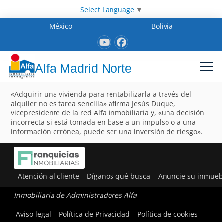
Select Language
▼
México
Bolivia
Alfa Madrid Norte
«Adquirir una vivienda para rentabilizarla a través del
alquiler no es tarea sencilla» afirma Jesús Duque,
vicepresidente de la red Alfa inmobiliaria y, «una decisión
incorrecta si está tomada en base a un impulso o a una
información errónea, puede ser una inversión de riesgo».
Atención al cliente
Díganos qué busca
Anuncie su inmueb
Inmobiliaria de Administradores Alfa
Aviso legal
Política de Privacidad
Política de cookies