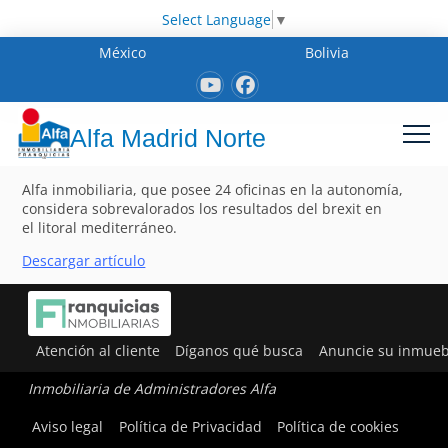
Select Language
▼
México
Bolivia
Alfa Madrid Norte
Alfa inmobiliaria, que posee 24 oficinas en la autonomía,
considera sobrevalorados los resultados del brexit en
el litoral mediterráneo.
Descargar artículo
Atención al cliente
Díganos qué busca
Anuncie su inmueb
Inmobiliaria de Administradores Alfa
Aviso legal
Política de Privacidad
Política de cookies