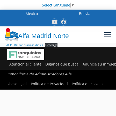
Select Language
▼
México
Bolivia
Alfa Madrid Norte
20.11.18 Franquiciasaldía.es
Descarga
Atención al cliente
Díganos qué busca
Anuncie su inmueb
Inmobiliaria de Administradores Alfa
Aviso legal
Política de Privacidad
Política de cookies