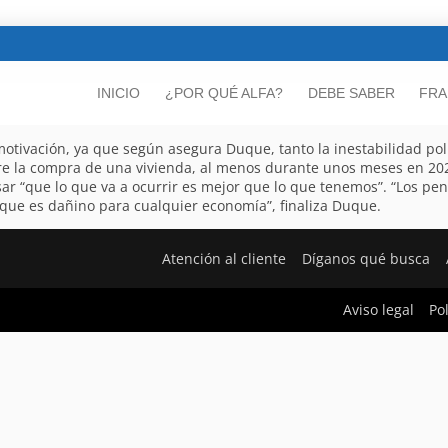
INICIO
¿POR QUÉ ALFA?
DEBE SABER
FRA
otivación, ya que según asegura Duque, tanto la inestabilidad polí
re la compra de una vivienda, al menos durante unos meses en 202
ar “que lo que va a ocurrir es mejor que lo que tenemos”. “Los p
 que es dañino para cualquier economía”, finaliza Duque.
Atención al cliente
Díganos qué busca
Aviso legal
Po