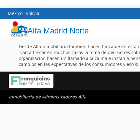
México
Bolivia
Alfa Madrid Norte
Desde Alfa Inmobiliaria también hacen hincapié en esta m
“van a frenar en muchos casos la toma de decisiones sob
organización hacen un llamado a la calma e instan a pens
cambios en las expectativas de los consumidores y eso sí
Inmobiliaria de Administradores Alfa