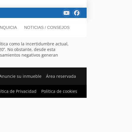
NQUICIA
NOTICIAS / CONSEJOS
tica como la incertidumbre actual,
0”. No obstante, desde esta
ensamientos negativos generan
Anuncie su inmueble
Área reservada
lítica de Privacidad
Política de cookies